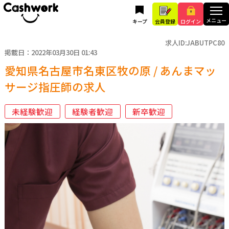
キープ
会員登録
ログイン
求人ID:JABUTPC80
掲載日：2022年03月30日 01:43
愛知県名古屋市名東区牧の原 / あんまマッ
サージ指圧師の求人
未経験歓迎
経験者歓迎
新卒歓迎