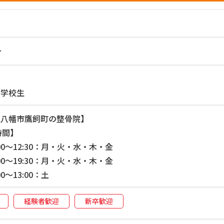
～
門学校生
江八幡市鷹飼町の整骨院】
時間】
:00～12:30：月・火・水・木・金
:00～19:30：月・火・水・木・金
00～13:00：土
経験者歓迎
新卒歓迎