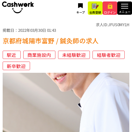
キープ
会員登録
ログイン
求人ID:JFUS0MY1H
掲載日：2022年03月30日 01:43
京都府城陽市富野 / 鍼灸師の求人
駅近
商業施設内
未経験歓迎
経験者歓迎
新卒歓迎