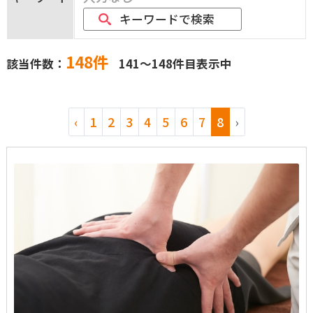
キーワードで検索
148件
該当件数：
141～148件目表示中
‹
1
2
3
4
5
6
7
8
›